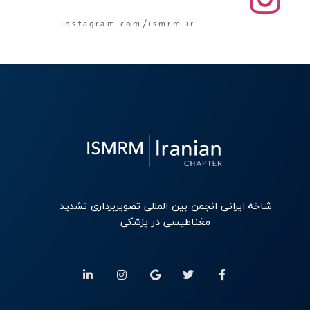
instagram.com/ismrm.ir
شاخه ایرانی انجمن بین المللی تصویربرداری تشدید
مغناطیسی در پزشکی
L
I
G
T
F
i
n
o
w
a
n
s
o
i
c
k
t
g
t
e