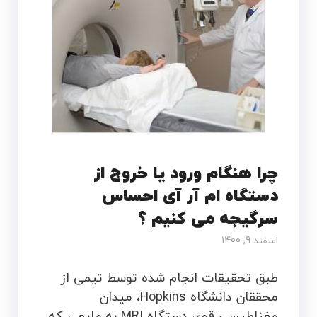
چرا هنگام ورود یا خروج از
دستگاه ام آر آی احساس
سرگیجه می کنیم ؟
اسفند 9, 1400
طبق تحقیقات انجام شده توسط تیمی از
محققان دانشگاه Hopkins، میدان
مغناطیسی قوی دستگاه MRI به مایعی که