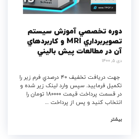
دوره تخصصي آموزش سيستم
تصويربرداري MRI و کاربردهاي
آن در مطالعات پيش باليني
دی 5, 1400
جهت دريافت تخفيف ۴۰ درصدي فرم زير را
تکميل فرماييد. سپس وارد لينک زير شده و
در قسمت پرداخت قيمت 180000 تومان را
انتخاب کنيد و پس از پرداخت ...
بیشتر