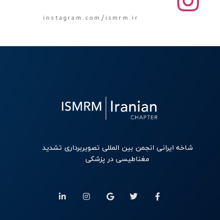
instagram.com/ismrm.ir
شاخه ایرانی انجمن بین المللی تصویربرداری تشدید
مغناطیسی در پزشکی
L
I
G
T
F
i
n
o
w
a
n
s
o
i
c
k
t
g
t
e