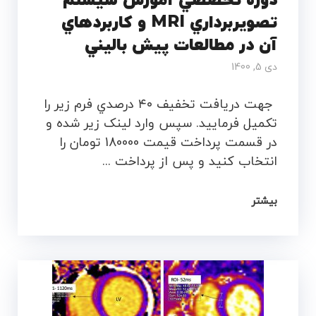
دوره تخصصي آموزش سيستم
تصويربرداري MRI و کاربردهاي
آن در مطالعات پيش باليني
دی 5, 1400
جهت دريافت تخفيف ۴۰ درصدي فرم زير را
تکميل فرماييد. سپس وارد لينک زير شده و
در قسمت پرداخت قيمت 180000 تومان را
انتخاب کنيد و پس از پرداخت ...
بیشتر