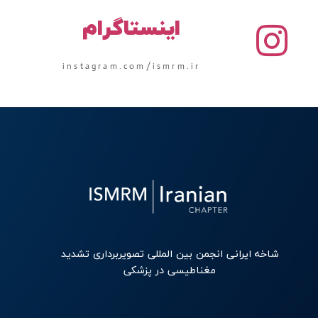
اینستاگرام
instagram.com/ismrm.ir
شاخه ایرانی انجمن بین المللی تصویربرداری تشدید
مغناطیسی در پزشکی
L
I
G
T
F