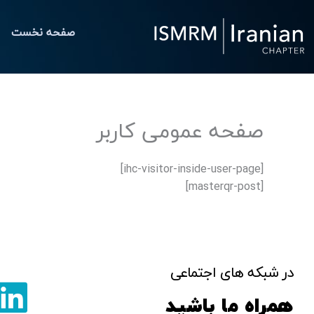
رش
ه
صفحه نخست
حتوا
صفحه عمومی کاربر
[ihc-visitor-inside-user-page]
[masterqr-post]
در شبکه های اجتماعی
همراه ما باشید