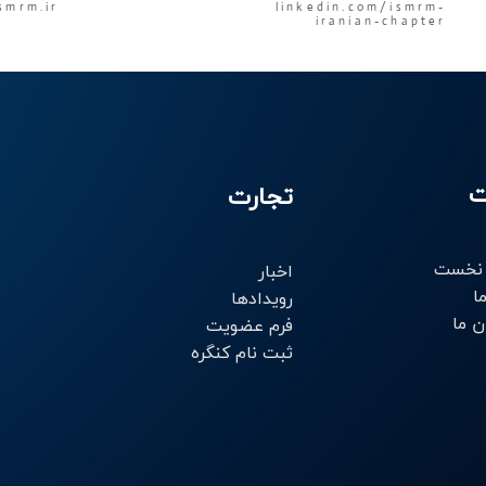
smrm.ir
linkedin.com/ismrm-
iranian-chapter
ت
تجارت
نخست
اخبار
ا
رویدادها
ن ما
فرم عضویت
ثبت نام کنگره