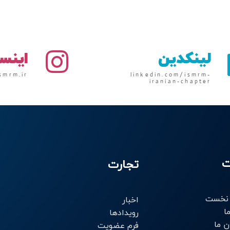
لینکدین
اینس
smrm.ir
linkedin.com/ismrm-
iranian-chapter
ت
تجارت
نخست
اخبار
ا
رویدادها
ن ما
فرم عضویت