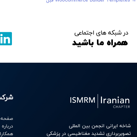
→
WooCommerce Builder Templates قبل
در شبکه های اجتماعی
همراه ما باشید
شرک
صفحه 
شاخه ایرانی انجمن بین المللی
درباره م
تصویربرداری تشدید مغناطیسی در پزشکی
همکارا