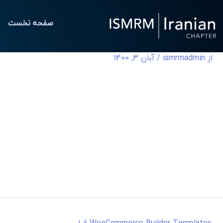
رش
ه
صفحه نخست
حتوا
از
ismrmadmin
/
آبان 3, 1400