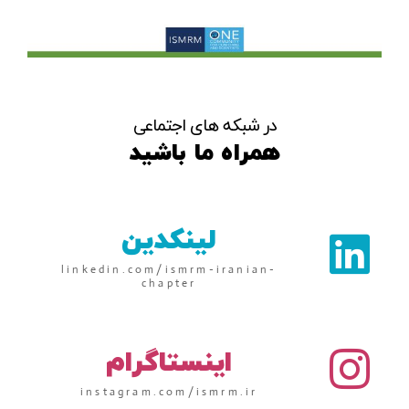
در شبکه های اجتماعی
همراه ما باشید
لینکدین
linkedin.com/ismrm-iranian-
chapter
اینستاگرام
instagram.com/ismrm.ir