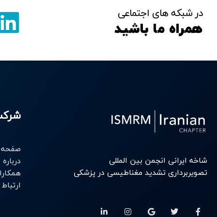
در شبکه های اجتماعی
همراه ما باشید
شرک
صفحه 
شاخه ایرانی انجمن بین المللی
درباره م
تصویربرداری تشدید مغناطیسی در پزشکی
همکارا
ارتباط
L
I
G
T
F
i
n
o
w
a