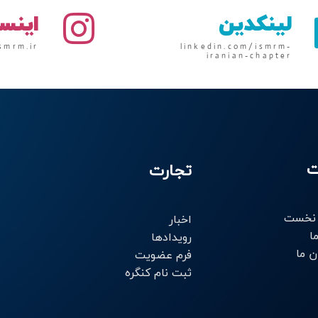
لینکدین
اینس
smrm.ir
linkedin.com/ismrm-
iranian-chapter
ت
تجارت
نخست
اخبار
ا
رویدادها
ن ما
فرم عضویت
ثبت نام کنگره