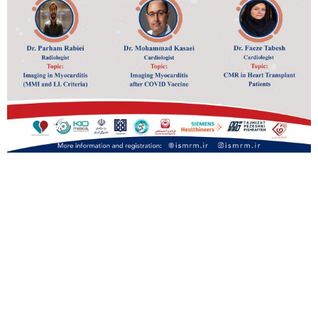
همراه ما باشید
در شبکه های اجتماعی
لینکدین
linkedin.com/ismrm-iranian-
chapter