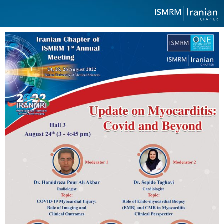
رش
ه
حتوا