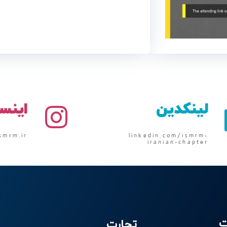
لینکدین
اینس
smrm.ir
linkedin.com/ismrm-
iranian-chapter
ت
تجارت