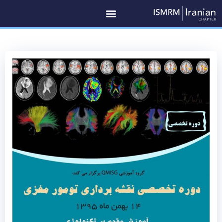
رش
ه
حتوا