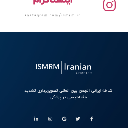
اینستاگرام
instagram.com/ismrm.ir
شاخه ایرانی انجمن بین المللی تصویربرداری تشدید
مغناطیسی در پزشکی
L
I
G
T
F
i
n
o
w
a
n
s
o
i
c