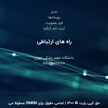
اخبار
رویدادها
فرم عضویت
ثبت نام کنگره
راه های ارتباطی
دانشگاه علوم پزشکی تهران
info@ismrm.ir
حق کپی رایت © 1400 | تمامی حقوق برای ISMRM محفوظ می