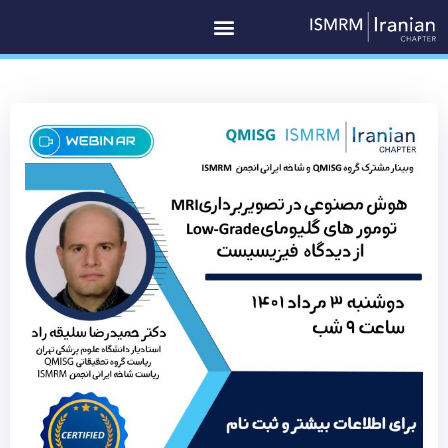
رش
ه
حتوا