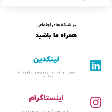
در شبکه های اجتماعی
همراه ما باشید
لینکدین
linkedin.com/ismrm-iranian-
chapter
اینستاگرام
instagram.com/ismrm.ir