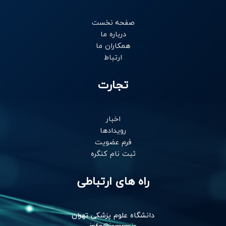
n
a
k
-
m
-
i
f
صفحه نخست
n
درباره ما
همکاران ما
ارتباط
تجارت
اخبار
رویدادها
فرم عضویت
ثبت نام کنگره
راه های ارتباطی
دانشگاه علوم پزشکی تهران