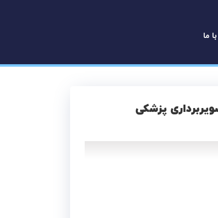
با ما
یربرداری پزشکی