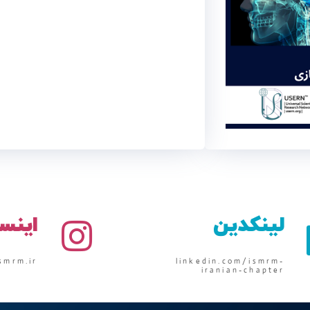
لینکدین
اینس
smrm.ir
linkedin.com/ismrm-
iranian-chapter