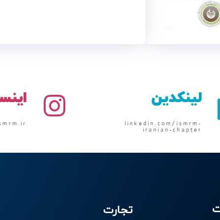
لینکدین
اینس
smrm.ir
linkedin.com/ismrm-
iranian-chapter
ت
تجارت