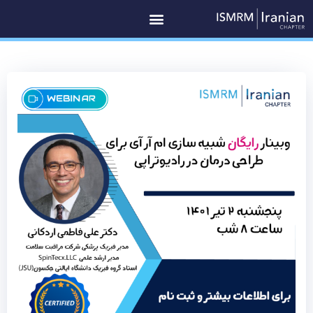
رش
ه
حتوا