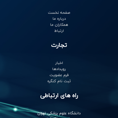
n
a
k
-
m
-
i
f
صفحه نخست
n
درباره ما
همکاران ما
ارتباط
تجارت
اخبار
رویدادها
فرم عضویت
ثبت نام کنگره
راه های ارتباطی
دانشگاه علوم پزشکی تهران