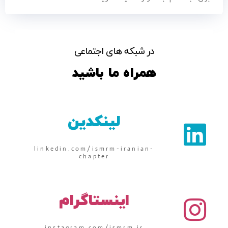
در شبکه های اجتماعی
همراه ما باشید
لینکدین
linkedin.com/ismrm-iranian-
chapter
اینستاگرام
instagram.com/ismrm.ir