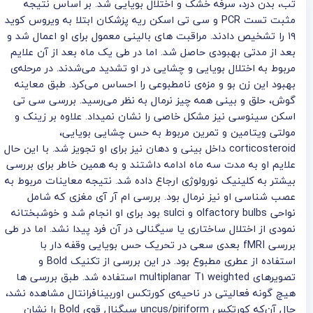
تب، بدن درد، سرفه خشک و اختلال بویایی شد. بر اساس نتیجه
مثبت تست PCR و سی تی اسکن ریه پزشکان ابتلا به ویروس کوید
۱۹ را تشخیص دادند. مراقبت های بالینی معمول برای او اعمال شد و
بعد از مدتی بهبودی حاصل شد. اما در طی یک ماه بعد از آن علایم
مربوط به اختلال بویایی و چشایی در او تشدید می‌شدند. در مرحله‌ی
بهبود این زن بو و مزه‌ی نامطبوعی را احساس می‌کرد. طبق معاینه
گوش، حلق و بینی همه چیز نرمال به نظر می‌رسید. بررسی سی تی
اسکن سینوسی نیز مشکل خاصی را نشان نمیداد. علاوه بر زینک و
مولتی ویتامین و تمرین مربوط به حس چشایی بویایی،
corticosteroid داخل بینی و دهان نیز برای او تجویز شد. با این حال
علایم او به مدت سه ماه ادامه داشتند و به همین خاطر برای بررسی
بیشتر به کلینیک نورولوژی ارجاع داده شد. نتیجه معاینات مربوط به
عصب شناسی او نیز نرمال بود. بررسی ام آر آی مغزی که شامل
نواحی olfactory bulbs و sulci بود برای او انجام شد و خوشبختانه
نمودی از اختلال ساختاری یا سیگنالی در آن فرد پیدا نشد. اما در طی
بررسی fMRI بعدی سعی در تحریک حس بویایی وقفه دار با
استفاده از عطری مطبوع بود. در این بررسی از تکنیک Bold و
تصویرهای multiplanar T1 weighted استفاده شد. طبق بررسی ها
هیچ گونه فعالیتی در ناحیه‌ی کورتکس اوربینافرانتال مشاهده نشد،
حال آن‌که کورتکس‌ uncus/piriform سیگنال قوی Bold را نشان