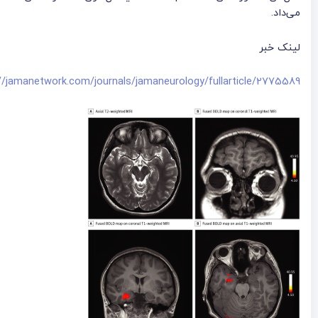
می‌داد.
لینک خبر
//jamanetwork.com/journals/jamaneurology/fullarticle/2775589