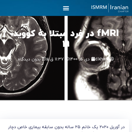
رش
ه
حتوا
fMRI در فرد مبتلا به کووید
19
d.khani
دی 5, 1400
11:37 ق.ظ
بدون دیدگاه
در آوریل ۲۰۲۰ یک خانم ۲۵ ساله بدون سابقه بیماری خاص دچار