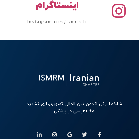
اینستاگرام
instagram.com/ismrm.ir
شاخه ایرانی انجمن بین المللی تصویربرداری تشدید
مغناطیسی در پزشکی
L
I
G
T
F
i
n
o
w
a